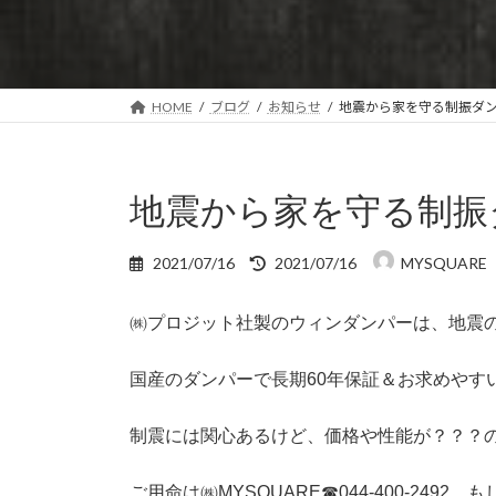
HOME
ブログ
お知らせ
地震から家を守る制振ダ
地震から家を守る制振
最
2021/07/16
2021/07/16
MYSQUARE
終
更
㈱プロジット社製のウィンダンパーは、地震
新
日
時
国産のダンパーで長期60年保証＆お求めやす
:
制震には関心あるけど、価格や性能が？？？
ご用命は㈱MYSQUARE☎044-400-2492、