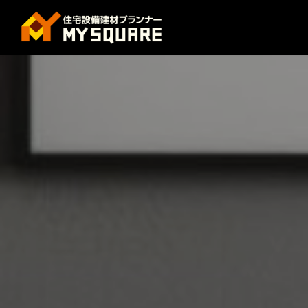
コ
ナ
ン
ビ
テ
ゲ
ン
ー
ツ
シ
へ
ョ
ス
ン
キ
に
ッ
移
プ
動