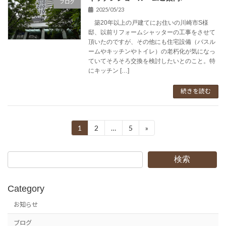
ブログ
2025/05/23
築20年以上の戸建てにお住いの川崎市S様
邸、以前リフォームシャッターの工事をさせて
頂いたのですが、その他にも住宅設備（バスル
ームやキッチンやトイレ）の老朽化が気になっ
ていてそろそろ交換を検討したいとのこと。特
にキッチン […]
続きを読む
投
1
2
…
5
»
固
固
固
定
定
定
稿
ペ
ペ
ペ
ー
ー
ー
検索
の
ジ
ジ
ジ
ペ
Category
ー
お知らせ
ジ
ブログ