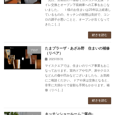
先日、宮前区のＩ様邸でガスコンロ交換・ト
イレ交換とオーブン下収納庫への工事をおこな
いました。 Ｉ様のお住まいは25年以上経過し
ているものの、キッチンの状態は良好で、コン
ロの調子が悪いことと、オーブンが古くなって
きたこ […]
続きを読む
たまプラーザ・あざみ野 住まいの補修
ブログ
（リペア）
2025/05/31
マイスクエアでは、住まいのリペア事業もおこ
なっております。室内ドアや引戸、床やクロス
などんの傷や凹みなどございましたら、お気軽
にご相談ください。 ドアや床は交換となると、
非常に大掛かりで金額も手間もかかります。補
修（リペ […]
続きを読む
キッチンショールームご案内♪