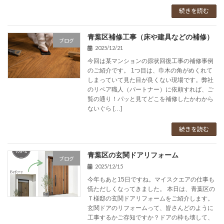
続きを読む
青葉区補修工事（床や建具などの補修）
ブログ
2025/12/21
今回は某マンションの原状回復工事の補修事例
のご紹介です。 1つ目は、巾木の角がめくれて
しまっていて見た目が良くない現場です。弊社
のリペア職人（パートナー）に依頼すれば、ご
覧の通り！パッと見てどこを補修したかわから
ないぐら […]
続きを読む
青葉区の玄関ドアリフォーム
ブログ
2025/12/15
今年もあと15日ですね。マイスクエアの仕事も
慌ただしくなってきました。 本日は、青葉区の
Ｔ様邸の玄関ドアリフォームをご紹介します。
玄関ドアのリフォームって、皆さんどのように
工事するかご存知ですか？ドアの枠も壊して、