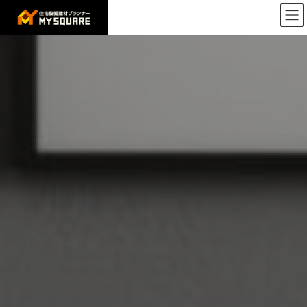
コ
ナ
ン
ビ
テ
ゲ
ン
ー
ツ
シ
へ
ョ
ス
ン
キ
に
ッ
移
プ
動