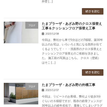
外壁 […]
続きを読む
たまプラーザ・あざみ野のクロス張替え
ブログ
工事＆クッションフロア張替え工事
2025/12/08
今回は、弊社から車で5分ほどのT様邸。築30年
以上のお宅は、いろいろと気になる箇所が出て
くるようでして・・・洗面所のクロス張替えと
クッションフロア張替えのご依頼を頂きまし
た。 施工前の写真はこちら。 クロス（壁紙）
はそこ […]
続きを読む
たまプラーザ・あざみ野の外構工事
ブログ
2025/12/07
今回は、リピートのお客様。弊社より徒歩3分
ぐらいのＳ様邸ですが、既存の鉄骨フェンスが
30年以上の経年劣化で、腐食してしまいグラグ