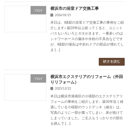
横浜市の浴室ドア交換工事
ブログ
2026/01/25
本日は、I様邸の浴室ドア交換工事の事例をご紹
介します♪ 築20年以上経ってくると、ユニット
バスもいろいろとガタがきます。一番多いのは
シャワーホースの漏水や水栓の不具合などです
が、I様邸の場合は中折れドアの部品が壊れてし
ま […]
続きを読む
横浜市エクステリアのリフォーム（外回
ブログ
りリフォーム）
2025/12/22
本日は横浜市港南区のＯ様邸のエクステリアリ
フォームの事例をご紹介します。築30年近く経
過しているＯ様邸のウッドデッキ（縁台）は、
写真のように一部が腐ってしまい、床が抜けて
しまっていました。ご主人もうっかりその部分
を踏んで […]