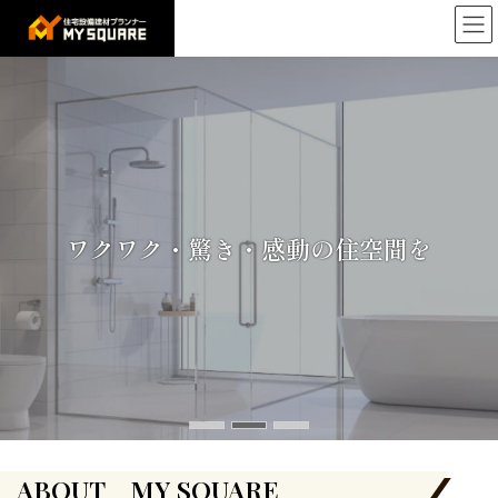
コ
ナ
ン
ビ
テ
ゲ
ン
ー
ツ
シ
へ
ョ
ス
ン
キ
に
ッ
移
プ
動
住宅設備建材プランナーがご提案します
最適な住空間をプロデュースする会社
ワクワク・驚き・感動の住空間を
ABOUT MY SQUARE