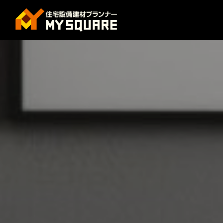
コ
ナ
ン
ビ
テ
ゲ
ン
ー
ツ
シ
へ
ョ
ス
ン
キ
に
ッ
移
プ
動