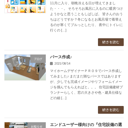
11月に入り、朝晩冷える日が増えてきまし
た・・・。 そろそろお風呂に入るのに暖房つけ
ようかなと思うこともしばしば。 皆さんのおう
ちはどうですか？冬になるとお風呂場で着替え
るのが寒くてブルっとしたり、 夜中にトイレに
行くの […]
続きを読む
パース作成♪
ブログ
2021/08/14
マイホームデザイナーＰＲＯ９でパース作成し
てみました♪ まだまだ雑なパースではあります
が、少しでも完成イメージやリフォームイメー
ジを掴んでもらえればと。。。 住宅設備建材プ
ランナーらしく、窓の大きさや色・建具仕様な
どの細 […]
続きを読む
エンドユーザー様向けの『住宅設備の選
お知らせ