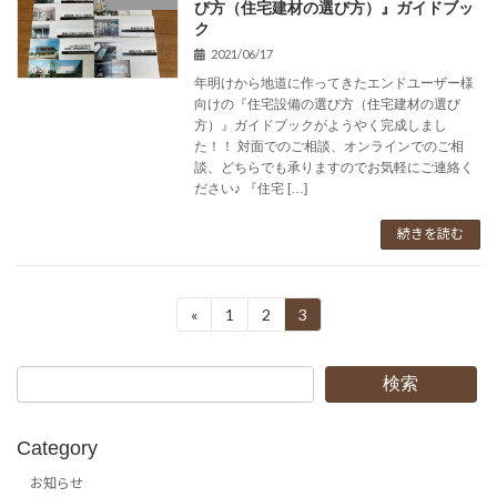
び方（住宅建材の選び方）』ガイドブッ
ク
2021/06/17
年明けから地道に作ってきたエンドユーザー様
向けの『住宅設備の選び方（住宅建材の選び
方）』ガイドブックがようやく完成しまし
た！！ 対面でのご相談、オンラインでのご相
談、どちらでも承りますのでお気軽にご連絡く
ださい♪ 『住宅 […]
続きを読む
投
«
1
2
3
固
固
固
定
定
定
稿
ペ
ペ
ペ
ー
ー
ー
検索
の
ジ
ジ
ジ
ペ
Category
ー
お知らせ