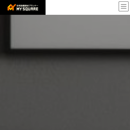
コ
ナ
ン
ビ
テ
ゲ
ン
ー
ツ
シ
へ
ョ
ス
ン
キ
に
ッ
移
プ
動