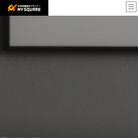
コ
ナ
ン
ビ
テ
ゲ
ン
ー
ツ
シ
へ
ョ
ス
ン
キ
に
ッ
移
プ
動