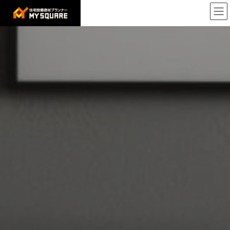
コ
ナ
ン
ビ
テ
ゲ
ン
ー
ツ
シ
へ
ョ
ス
ン
キ
に
ッ
移
プ
動