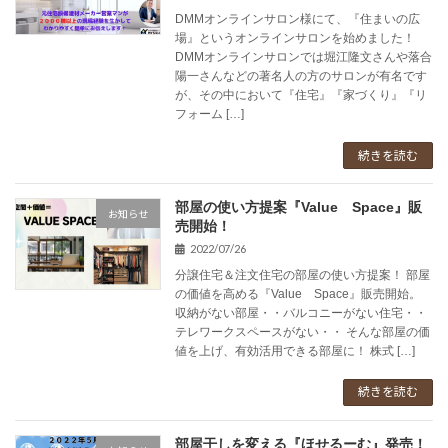
DMMオンラインサロン様にて、『住まいの広
場』というオンラインサロンを始めました！
DMMオンラインサロンでは堀江隆文さんや落合
陽一さんなどの著名人の方のサロンが有名です
が、その中において『住宅』『家づくり』『リ
フォーム […]
続きを読む
部屋の使い方提案『Value Space』販
お知らせ
売開始！
2022/07/26
分譲住宅＆注文住宅の部屋の使い方提案！ 部屋
の価値を高める『Value Space』販売開始。
収納がない部屋・・バルコニーがない住宅・・
テレワークスペースがない・・ そんな部屋の価
値を上げ、有効活用できる部屋に！ 株式 […]
続きを読む
部屋干しを変える『ほせるーむ』発売！