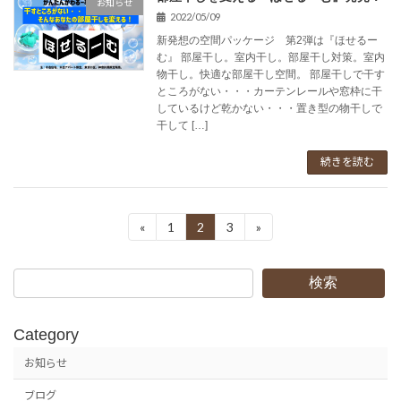
お知らせ
2022/05/09
新発想の空間パッケージ 第2弾は『ほせるー
む』 部屋干し。室内干し。部屋干し対策。室内
物干し。快適な部屋干し空間。 部屋干しで干す
ところがない・・・カーテンレールや窓枠に干
しているけど乾かない・・・置き型の物干しで
干して […]
続きを読む
投
«
1
2
3
»
固
固
固
定
定
定
稿
ペ
ペ
ペ
ー
ー
ー
検索
の
ジ
ジ
ジ
ペ
Category
ー
お知らせ
ジ
ブログ