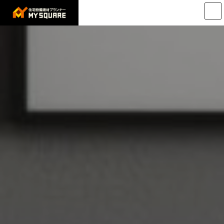
コ
ナ
ン
ビ
テ
ゲ
ン
ー
ツ
シ
へ
ョ
ス
ン
キ
に
ッ
移
プ
動