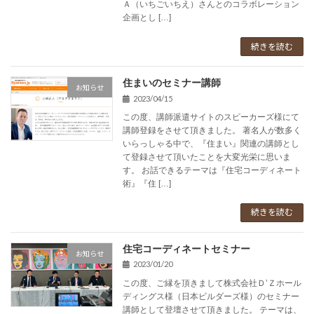
Ａ（いちごいちえ）さんとのコラボレーション
企画とし […]
続きを読む
住まいのセミナー講師
お知らせ
2023/04/15
この度、講師派遣サイトのスピーカーズ様にて
講師登録をさせて頂きました。 著名人が数多く
いらっしゃる中で、『住まい』関連の講師とし
て登録させて頂いたことを大変光栄に思いま
す。 お話できるテーマは『住宅コーディネート
術』『住 […]
続きを読む
住宅コーディネートセミナー
お知らせ
2023/01/20
この度、ご縁を頂きまして株式会社Ｄ’Ｚホール
ディングス様（日本ビルダーズ様）のセミナー
講師として登壇させて頂きました。 テーマは、