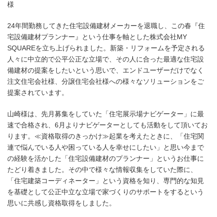
様
24年間勤務してきた住宅設備建材メーカーを退職し、この春『住
宅設備建材プランナー』という仕事を軸とした株式会社MY
SQUAREを立ち上げられました。新築・リフォームを予定される
人々に中立的で公平公正な立場で、その人に合った最適な住宅設
備建材の提案をしたいという思いで、エンドユーザーだけでなく
注文住宅会社様、分譲住宅会社様への様々なソリューションをご
提案されています。
山崎様は、先月募集をしていた「住宅展示場ナビゲーター」に最
速で合格され、6月よりナビゲーターとしても活動をして頂いてお
ります。≪資格取得のきっかけ≫起業を考えたときに、「住宅関
連で悩んでいる人や困っている人を幸せにしたい」と思い今まで
の経験を活かした「住宅設備建材のプランナー」というお仕事に
たどり着きました。その中で様々な情報収集をしていた際に、
「住宅建築コーディネーター」という資格を知り、専門的な知見
を基礎として公正中立な立場で家づくりのサポートをするという
思いに共感し資格取得をしました。