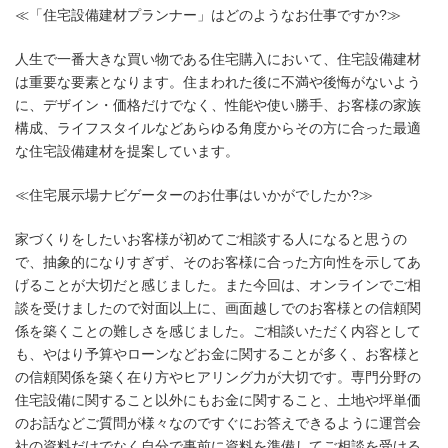
≪「住宅設備建材プランナー」はどのようなお仕事ですか?≫
人生で一番大きな買い物である住宅購入において、住宅設備建材
は重要な要素となります。住まわれた後に不満や後悔がないよう
に、デザイン・価格だけでなく、性能や使い勝手、お客様の家族
構成、ライフスタイルなどあらゆる角度からその方に合った最適
な住宅設備建材を提案しています。
≪住宅展示場ナビゲーターのお仕事はいかがでしたか?≫
家づくりをしたいお客様が初めてご相談する人になると思うの
で、抽象的になりすぎず、そのお客様に合った方向性を示してあ
げることが大切だと感じました。また今回は、オンラインでご相
談を受けましたので対面以上に、画面越しでのお客様との信頼関
係を築くことの難しさを感じました。ご相談いただく内容として
も、やはり予算やローンなどお金に関することが多く、お客様と
の信頼関係を築く在り方やヒアリング力が大切です。専門分野の
住宅設備に関すること以外にもお金に関すること、土地や坪単価
のお話などご質問が様々なのですぐにお答えできるように運営会
社の資料だけでなく自分で事前に資料を準備してご相談を受ける