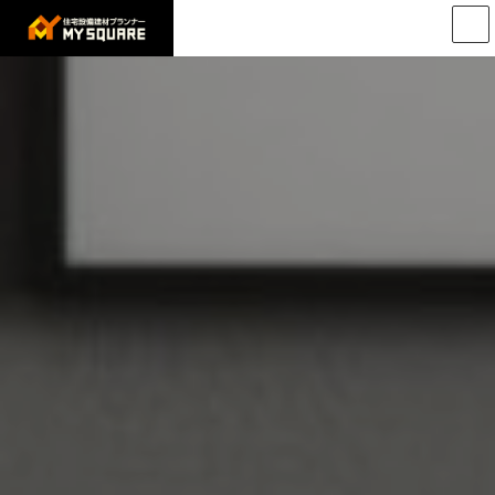
コ
ナ
ン
ビ
テ
ゲ
ン
ー
ツ
シ
へ
ョ
ス
ン
キ
に
ッ
移
プ
動