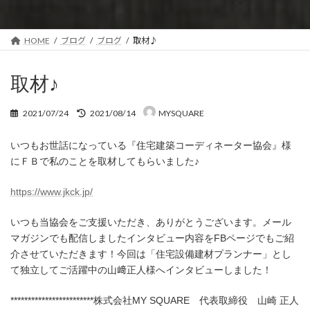
HOME
ブログ
ブログ
取材♪
取材♪
最
2021/07/24
2021/08/14
MYSQUARE
終
更
いつもお世話になっている『住宅建築コーディネーター協会』様
新
日
にＦＢで私のことを取材してもらいました♪
時
:
https://www.jkck.jp/
いつも当協会をご支援いただき、ありがとうございます。メール
マガジンでも配信しましたインタビュー内容をFBページでもご紹
介させていただきます！今回は「住宅設備建材プランナー」とし
て独立してご活躍中の山﨑正人様へインタビューしました！
************************株式会社MY SQUARE 代表取締役 山崎 正人